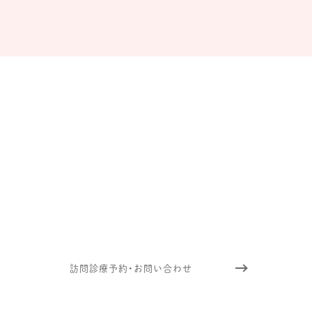
訪問診療について
お気軽にご連絡ください
往診依頼や訪問時の治療についてなど、
ご不明なことがございましたら
下記フォームよりお気軽お問い合わせください。
訪問診療予約・お問い合わせ