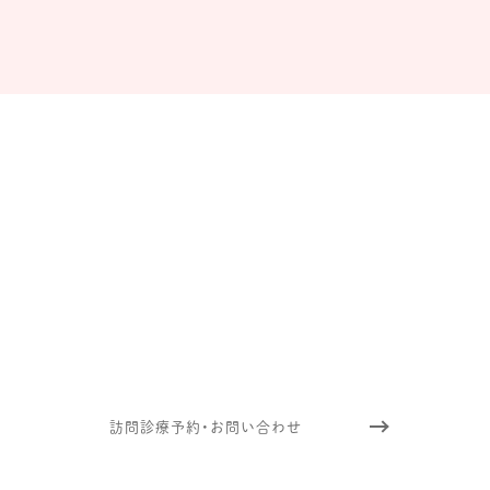
訪問診療について
お気軽にご連絡ください
往診依頼や訪問時の治療についてなど、
ご不明なことがございましたら
下記フォームよりお気軽お問い合わせください。
訪問診療予約・お問い合わせ