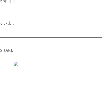
‍♀️✨
います🦷
SHARE