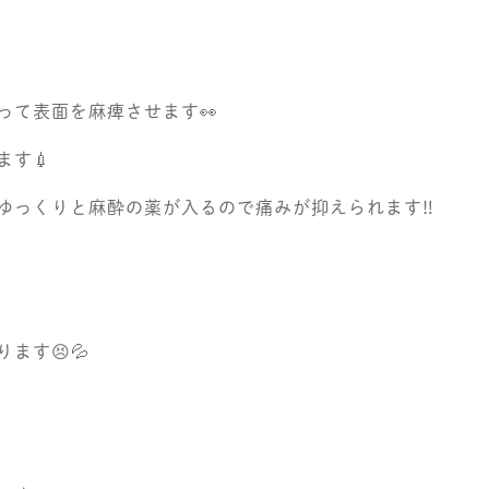
って表面を麻痺させます👀
す💉
ゆっくりと麻酔の薬が入るので痛みが抑えられます‼️
ます😣💦